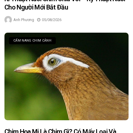
Cho Người Mới Bắt Đầu
Anh Phương
05/08/2026
CẨM NANG CHIM CẢNH
Chim Họa Mi Là Chim Gì? Có Mấy Loại Và