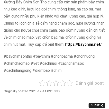
Xưởng Bẫy Chim Sơn Thọ cung cấp các sản phẩm bẫy chim
như keo dính, lưới, loa gọi chim, thòng lọng, ná cao su, mẹt
bẫy, cùng nhiều phụ kiện khác với chất lượng cao, giá hợp lý.
Chúng tôi còn chia sẻ cẩm nang chăm sóc, nuôi dưỡng, nhân
giống cho người chơi chim cảnh, bao gồm hướng dẫn chi tiết
về chim chào mào, vẹt, chồn bạc má, chồn hương giống, và
chim hút mật. Truy cập để biết thêm:
https://baychim.net/
#baychimsontho #baychim #chonbacma #chonhuong
#chimchaomao #vet #cachnuoi #cachchamsoc
#cachnhangiong #diembao #chim
Đánh giá post
Originally posted 2023-12-11 09:30:39.
SHARE