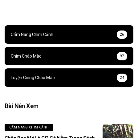
Cẩm Nang Chim Cảnh
26
Chim Chào Mào
97
Luyện Giọng Chào Mào
24
Bài Nên Xem
CẨM NANG CHIM CẢNH