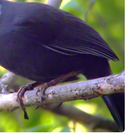
hào Mào Nhảy Nhiều Là Gì?
ó Sao Không? Cách Hạn Chế
Chim Sẻ Tím – 
âm Lồng
Loại Và Kinh N
Thu Nguyễn
31/07/2026
Anh Phương
3