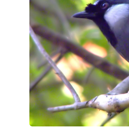
C
C
Đ