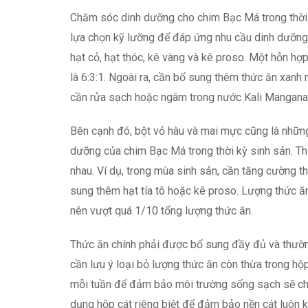
Chăm sóc dinh dưỡng cho chim Bạc Má trong thời k
lựa chọn kỹ lưỡng để đáp ứng nhu cầu dinh dưỡng
hạt cỏ, hạt thóc, kê vàng và kê proso. Một hỗn hợp
là 6:3:1. Ngoài ra, cần bổ sung thêm thức ăn xanh 
cần rửa sạch hoặc ngâm trong nước Kali Mangana
Bên cạnh đó, bột vỏ hàu và mai mực cũng là nhữn
dưỡng của chim Bạc Má trong thời kỳ sinh sản. Th
nhau. Ví dụ, trong mùa sinh sản, cần tăng cường t
sung thêm hạt tía tô hoặc kê proso. Lượng thức ă
nên vượt quá 1/10 tổng lượng thức ăn.
Thức ăn chính phải được bổ sung đầy đủ và thường
cần lưu ý loại bỏ lượng thức ăn còn thừa trong hộ
mỗi tuần để đảm bảo môi trường sống sạch sẽ cho
dụng hộp cát riêng biệt để đảm bảo nền cát luôn k