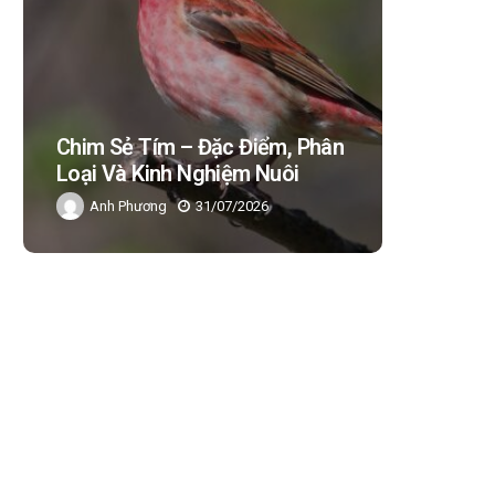
Chào Mào Ăn Dưa Hấu Được
Đặc Điểm, Phân
Không? Các Loại Trái Cây
ghiệm Nuôi
Thích Ăn Nhất?
1/07/2026
Thu Nguyễn
31/07/2026