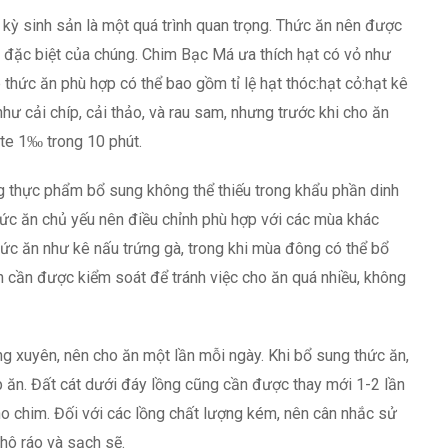
ỳ sinh sản là một quá trình quan trọng. Thức ăn nên được
 đặc biệt của chúng. Chim Bạc Má ưa thích hạt có vỏ như
 thức ăn phù hợp có thể bao gồm tỉ lệ hạt thóc:hạt cỏ:hạt kê
như cải chíp, cải thảo, và rau sam, nhưng trước khi cho ăn
te 1‰ trong 10 phút.
g thực phẩm bổ sung không thể thiếu trong khẩu phần dinh
ức ăn chủ yếu nên điều chỉnh phù hợp với các mùa khác
hức ăn như kê nấu trứng gà, trong khi mùa đông có thể bổ
n cần được kiểm soát để tránh việc cho ăn quá nhiều, không
 xuyên, nên cho ăn một lần mỗi ngày. Khi bổ sung thức ăn,
p ăn. Đất cát dưới đáy lồng cũng cần được thay mới 1-2 lần
 chim. Đối với các lồng chất lượng kém, nên cân nhắc sử
hô ráo và sạch sẽ.