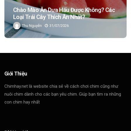
Chào Mào Ăn Dưa Hấu Được Không? Các
Loại Trái Cây Thích Ăn Nhất?
Thu Nguyễn
31/07/2026
Giới Thiệu
Chimhay.net là website chia sẻ về cách chơi chim cũng như
nuôi chim dành cho các bạn yêu chim. Giúp bạn tìm ra những
con chim hay nhất