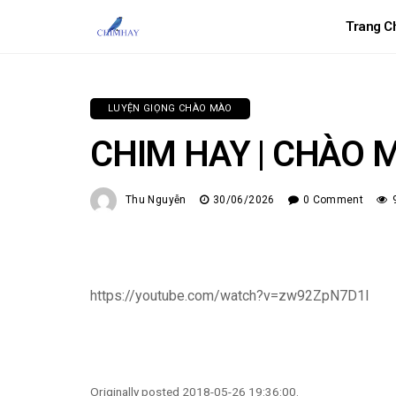
Trang C
LUYỆN GIỌNG CHÀO MÀO
CHIM HAY | CHÀO 
Thu Nguyễn
30/06/2026
0 Comment
https://youtube.com/watch?v=zw92ZpN7D1I
Originally posted 2018-05-26 19:36:00.