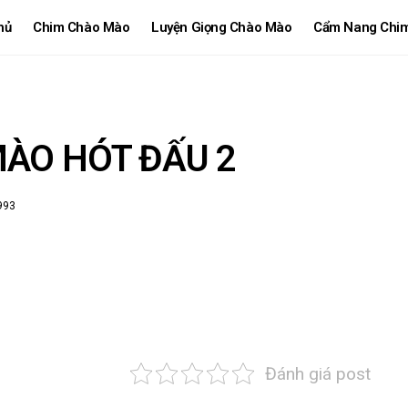
hủ
Chim Chào Mào
Luyện Giọng Chào Mào
Cẩm Nang Chi
MÀO HÓT ĐẤU 2
993
Đánh giá post