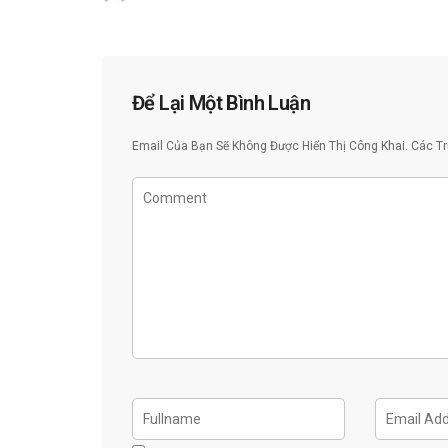
Để Lại Một Bình Luận
Email Của Bạn Sẽ Không Được Hiển Thị Công Khai.
Các T