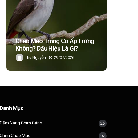
Chào Mào Trống Có Ấp Trứng
Chào Mà
Không? Dấu Hiệu Là Gì?
Không? 
Thu Nguyễn
29/07/2026
Thu Ng
Danh Mục
Cẩm Nang Chim Cảnh
26
Chim Chào Mào
97