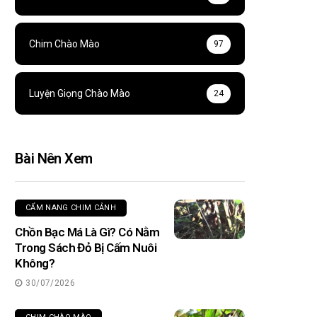
Chim Chào Mào
97
Luyện Giọng Chào Mào
24
Bài Nên Xem
CẨM NANG CHIM CẢNH
Chồn Bạc Má Là Gì? Có Nằm
Trong Sách Đỏ Bị Cấm Nuôi
Không?
30/07/2026