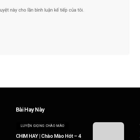
uyệt này cho lần bình luận kế tiếp của tôi.
Chào Mào Bị Ho Gió Là Gì? 4
Cách Chữa Chào Mào Bị Ho
Nhanh Khỏi
Thu Nguyễn
29/07/2026
Bài Hay Này
LUYỆN GIỌNG CHÀO MÀO
CHIM HAY | Chào Mào Hót – 4