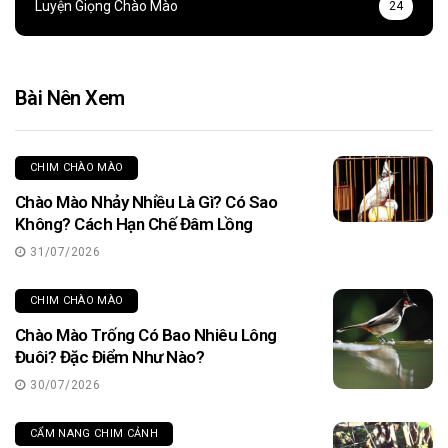
Luyện Giọng Chào Mào
24
Bài Nên Xem
CHIM CHÀO MÀO
Chào Mào Nhảy Nhiều Là Gì? Có Sao
Không? Cách Hạn Chế Đâm Lồng
31/07/2026
CHIM CHÀO MÀO
Chào Mào Trống Có Bao Nhiêu Lông
Đuôi? Đặc Điểm Như Nào?
30/07/2026
CẨM NANG CHIM CẢNH