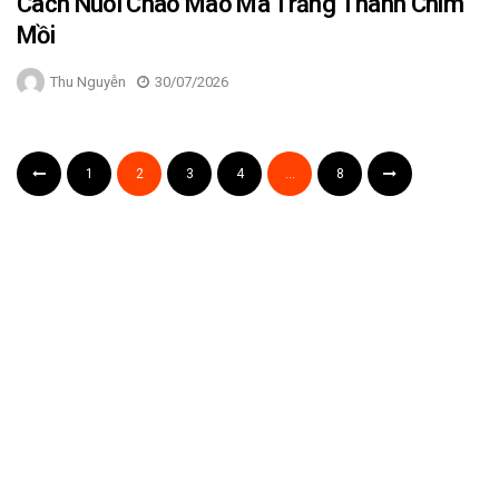
Cách Nuôi Chào Mào Má Trắng Thành Chim
Mồi
Thu Nguyễn
30/07/2026
1
2
3
4
…
8