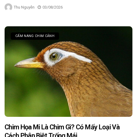
Thu Nguyễn
03/08/2026
CẨM NANG CHIM CẢNH
Chim Họa Mi Là Chim Gì? Có Mấy Loại Và
Cách Phân Biệt Trống Mái