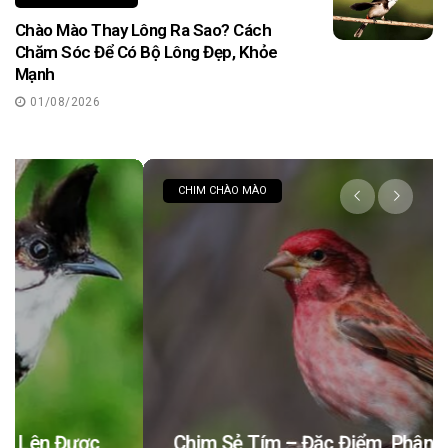
Chào Mào Thay Lông Ra Sao? Cách
Chăm Sóc Để Có Bộ Lông Đẹp, Khỏe
Mạnh
01/08/2026
CHIM CHÀO MÀO
Chim Sẻ Tím – Đặc Điểm, Phân Loại Và